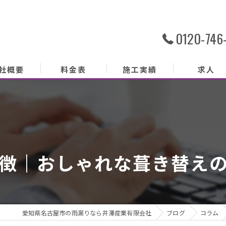
0120-746
社概要
料金表
施工実績
求人
社概要
務内容
あいさつ
徴｜おしゃれな葺き替え
クセス
ッフ紹介
愛知県名古屋市の雨漏りなら井澤産業有限会社
ブログ
コラム