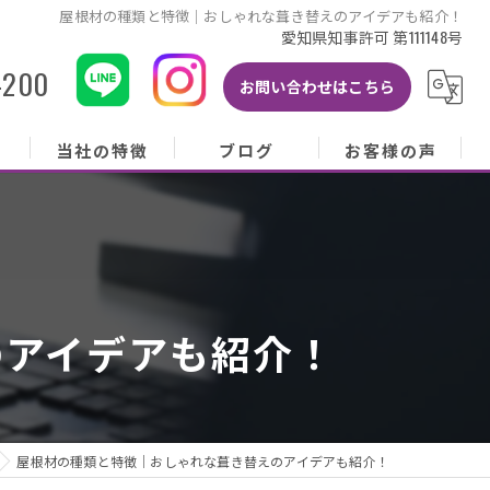
屋根材の種類と特徴｜おしゃれな葺き替えのアイデアも紹介！
愛知県知事許可 第111148号
-200
お問い合わせはこちら
当社の特徴
ブログ
お客様の声
当社の特徴
ブログ
お客様の声
屋根
コラム
お客様アンケート
外壁
のアイデアも紹介！
塗り替え
雨樋
修理
屋根材の種類と特徴｜おしゃれな葺き替えのアイデアも紹介！