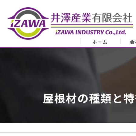
ホーム
会
会
業
代表
屋根材の種類と特
ア
スタ