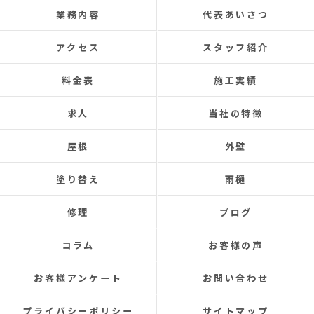
お任せできました。
業務内容
代表あいさつ
あと口コミを書いてくださった皆さまのおかげ
で井澤産業さんを知ることができました。
アクセス
スタッフ紹介
この場をお借りして感謝いたします。
料金表
施工実績
この度は本当にありがとうございました。
今後ともよろしくお願いします！ (Translated by
求人
当社の特徴
Google) My 50-year-old house has been plagued by roof
leaks for about 20 years.
屋根
外壁
Three times so far, the ceiling has leaked, and although
the leaks were repaired each time, the problem was
塗り替え
雨樋
never completely fixed.
Even after repairs, the dripping sound would reappear
修理
ブログ
elsewhere, making rainy days incredibly depressing.
This time, I was determined to have the cause identified
コラム
お客様の声
and repaired, so I searched online reviews daily and
finally found Izawa Sangyo.
お客様アンケート
お問い合わせ
From the initial estimate, it was completely different
from anything I'd experienced before.
プライバシーポリシー
サイトマップ