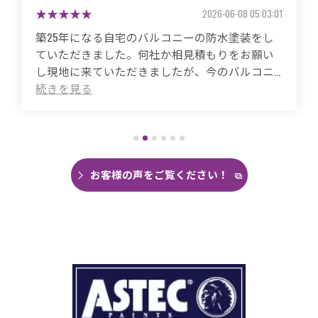
2026-05-26 06:48:59
築50年の自宅、20年程前から雨漏りに悩まされ
ていました。
これまで3度天井から雨漏りしてその都度雨漏り
箇所は修繕してもらいましたがスッキリ直った
ことがありませんでした。
直しても違うところでポツポツ音が消えたこと
がなく雨の日は憂鬱で仕方ありませんでした。
今回は絶対に原因を特定して修繕してほしいと
思い毎日口コミを見て井澤産業さんにたどり着
お客様の声をご覧ください！
くことができました。
まず見積もりから全く今までとは違いました。
ドローン、赤外線、2階の押し入れから屋根裏調
査など午前中かけて雨漏り調査を徹底的にやっ
ていただき雨漏り箇所を特定してもらえまし
た。
瓦の劣化がだいぶ進んでいて所々でヒビや1箇所
穴が空いているのもわりました。