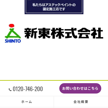
本当は屋根全部を変えたいところでしたが、こ
の先10数年で住み替え予定なので瓦の差し替え
をお願いしました。
当日は散水調査から始まり20枚の瓦の差し替え
作業です。
当初夕方４時頃終了予定が、家にあった予備の
瓦まで使って瓦を差し替えてもらったので薄暗
くなるまで頑張っていただき頭の下がる思いで
した。
最後に散水調査できっちり点検して終了でし
た。
こんなに丁寧に作業してもらえたのに修繕費も
どこよりも安くて感謝の気持ちでいっぱいで
す。
しっかり直していただいたのでその後雨漏りも
0120-746-200
お問い合わせはこちら
もちろんなく、先日はかなりのドシャ降りでし
たがポツポツ音も一切ありませんでした。
本当に井澤さんにお願いしてよかったです、ま
ホーム
会社概要
た皆さまとても感じの良い方ばかりで安心して