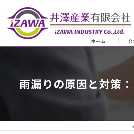
ホーム
会
会
業
雨漏りの原因と対策：
代表
ア
スタ