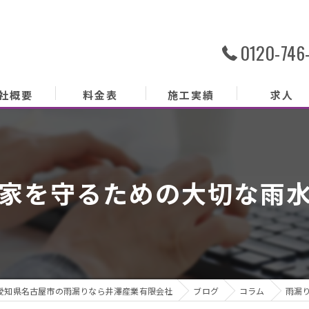
0120-746
社概要
料金表
施工実績
求人
社概要
務内容
家を守るための大切な雨
あいさつ
クセス
ッフ紹介
愛知県名古屋市の雨漏りなら井澤産業有限会社
ブログ
コラム
雨漏