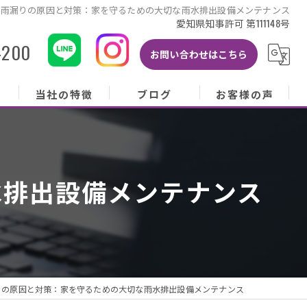
雨漏りの原因と対策：家を守るための大切な雨水排出設備メンテナンス
愛知県知事許可 第111148号
-200
お問い合わせはこちら
当社の特徴
ブログ
お客様の声
当社の特徴
ブログ
お客様の声
屋根
コラム
お客様アンケート
水排出設備メンテナンス
外壁
塗り替え
雨樋
修理
りの原因と対策：家を守るための大切な雨水排出設備メンテナンス