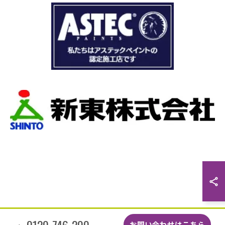
た。
瓦の劣化がだいぶ進んでいて所々でヒビや1箇所
穴が空いているのもわりました。
本当は屋根全部を変えたいところでしたが、こ
の先10数年で住み替え予定なので瓦の差し替え
をお願いしました。
当日は散水調査から始まり20枚の瓦の差し替え
作業です。
当初夕方４時頃終了予定が、家にあった予備の
瓦まで使って瓦を差し替えてもらったので薄暗
くなるまで頑張っていただき頭の下がる思いで
した。
最後に散水調査できっちり点検して終了でし
た。
こんなに丁寧に作業してもらえたのに修繕費も
どこよりも安くて感謝の気持ちでいっぱいで
す。
しっかり直していただいたのでその後雨漏りも
0120-746-200
お問い合わせはこちら