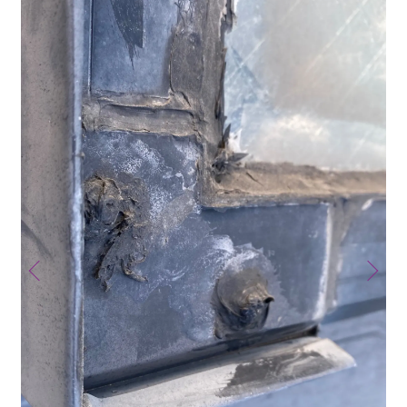
施
施工後 / 雨漏り修理工事 トップライト本体枠シーリング