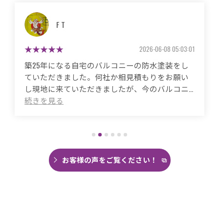
マサコ
2026-05-26 06:48:59
築50年の自宅、20年程前から雨漏りに悩まされ
ていました。
これまで3度天井から雨漏りしてその都度雨漏り
箇所は修繕してもらいましたがスッキリ直った
ことがありませんでした。
直しても違うところでポツポツ音が消えたこと
がなく雨の日は憂鬱で仕方ありませんでした。
今回は絶対に原因を特定して修繕してほしいと
思い毎日口コミを見て井澤産業さんにたどり着
お客様の声をご覧ください！
くことができました。
まず見積もりから全く今までとは違いました。
ドローン、赤外線、2階の押し入れから屋根裏調
査など午前中かけて雨漏り調査を徹底的にやっ
ていただき雨漏り箇所を特定してもらえまし