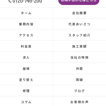
もちろんなく、先日はかなりのドシャ降りでし
たがポツポツ音も一切ありませんでした。
本当に井澤さんにお願いしてよかったです、ま
ホーム
会社概要
た皆さまとても感じの良い方ばかりで安心して
お任せできました。
業務内容
代表あいさつ
あと口コミを書いてくださった皆さまのおかげ
で井澤産業さんを知ることができました。
アクセス
スタッフ紹介
この場をお借りして感謝いたします。
この度は本当にありがとうございました。
料金表
施工実績
今後ともよろしくお願いします！ (Translated by
求人
当社の特徴
Google) My 50-year-old house has been plagued by roof
leaks for about 20 years.
屋根
外壁
Three times so far, the ceiling has leaked, and although
the leaks were repaired each time, the problem was
塗り替え
雨樋
never completely fixed.
Even after repairs, the dripping sound would reappear
修理
ブログ
elsewhere, making rainy days incredibly depressing.
This time, I was determined to have the cause identified
コラム
お客様の声
and repaired, so I searched online reviews daily and